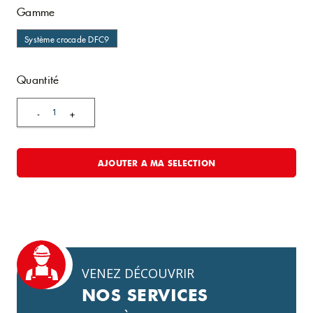
Gamme
Système crocade DFC9
Quantité
1
-
+
AJOUTER A MA SELECTION
VENEZ DÉCOUVRIR
NOS SERVICES