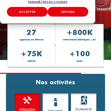
PARAMÈTRES DU COOKIES
NOUS CONTACTER
ACCEPTER
REFUSER
27
+800K
agences en France
extincteurs fabriqués / an
+75K
+100
clients
pays
Nos activités
INSTALLATION
ÉCLAIRAGE DE
EXTINCTEURS