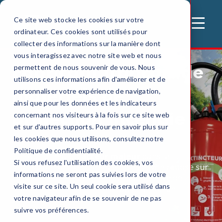
Ce site web stocke les cookies sur votre
MENU
ordinateur. Ces cookies sont utilisés pour
collecter des informations sur la manière dont
vous interagissez avec notre site web et nous
Fabricant français de
permettent de nous souvenir de vous. Nous
utilisons ces informations afin d'améliorer et de
matériels de
personnaliser votre expérience de navigation,
ainsi que pour les données et les indicateurs
protection incendie
concernant nos visiteurs à la fois sur ce site web
et sur d'autres supports. Pour en savoir plus sur
les cookies que nous utilisons, consultez notre
Politique de confidentialité.
DESAUTEL est un
acteur majeur
dans la
Si vous refusez l'utilisation des cookies, vos
protection contre l’incendie. Son activité repose sur
informations ne seront pas suivies lors de votre
trois piliers : l'installation, la maintenance de
visite sur ce site. Un seul cookie sera utilisé dans
dispositifs de sécurité et la construction de
votre navigateur afin de se souvenir de ne pas
véhicules de secours.
suivre vos préférences.