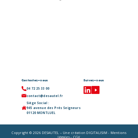
Contactez-nous
Suivez-nous
04 72 25 33 00
contact@desautel.fr
Siège Social :
945 avenue des Prés Seigneurs
01120 MONTLUEL
Copyright © 2026 DESAUTEL – Une création DIGITALISIM -
Mentions
légales
-
CGV