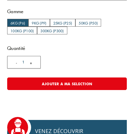
Gamme
6KG (P6)
9KG (P9)
25KG (P25)
50KG (P50)
100KG (P100)
300KG (P300)
Quantité
1
-
+
AJOUTER A MA SELECTION
VENEZ DÉCOUVRIR