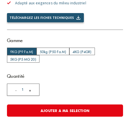
Adapté aux exigences du milieu industriel
TÉLÉCHARGEZ LES FICHES TECHNIQUES
Gamme
9KG (P9 Fa.M)
50kg (P50 Fa.M)
4KG (P4GR)
5KG (P5 MG 20)
Quantité
1
-
+
AJOUTER A MA SELECTION