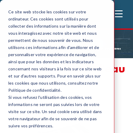
Ce site web stocke les cookies sur votre
MENU
ordinateur. Ces cookies sont utilisés pour
collecter des informations sur la manière dont
vous interagissez avec notre site web et nous
permettent de nous souvenir de vous. Nous
utilisons ces informations afin d'améliorer et de
Accueil
Eclairage de securite
BAES étanches à l'eau et aux poussières
personnaliser votre expérience de navigation,
ainsi que pour les données et les indicateurs
BAES étanches à l'eau
concernant nos visiteurs à la fois sur ce site web
et sur d'autres supports. Pour en savoir plus sur
et aux poussières
les cookies que nous utilisons, consultez notre
Politique de confidentialité.
Si vous refusez l'utilisation des cookies, vos
informations ne seront pas suivies lors de votre
visite sur ce site. Un seul cookie sera utilisé dans
votre navigateur afin de se souvenir de ne pas
suivre vos préférences.