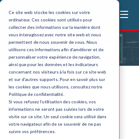
Ce site web stocke les cookies sur votre
MENU
ordinateur. Ces cookies sont utilisés pour
collecter des informations sur la manière dont
vous interagissez avec notre site web et nous
permettent de nous souvenir de vous. Nous
utilisons ces informations afin d'améliorer et de
Accueil
Eclairage de securite
BAEH à faible consommation d'énergie (0,8W)
personnaliser votre expérience de navigation,
ainsi que pour les données et les indicateurs
BAEH à faible
concernant nos visiteurs à la fois sur ce site web
et sur d'autres supports. Pour en savoir plus sur
consommation
les cookies que nous utilisons, consultez notre
Politique de confidentialité.
d'énergie (0,8W)
Si vous refusez l'utilisation des cookies, vos
informations ne seront pas suivies lors de votre
visite sur ce site. Un seul cookie sera utilisé dans
votre navigateur afin de se souvenir de ne pas
suivre vos préférences.